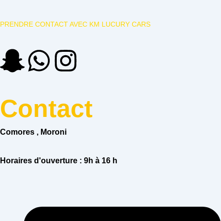
PRENDRE CONTACT AVEC KM LUCURY CARS
S
W
I
n
h
n
Contact
a
a
s
p
t
t
Comores , Moroni
c
s
a
Horaires d'ouverture :
9h à 16 h
h
a
g
a
p
r