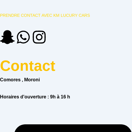
PRENDRE CONTACT AVEC KM LUCURY CARS
S
W
I
n
h
n
Contact
a
a
s
p
t
t
Comores , Moroni
c
s
a
Horaires d'ouverture :
9h à 16 h
h
a
g
a
p
r