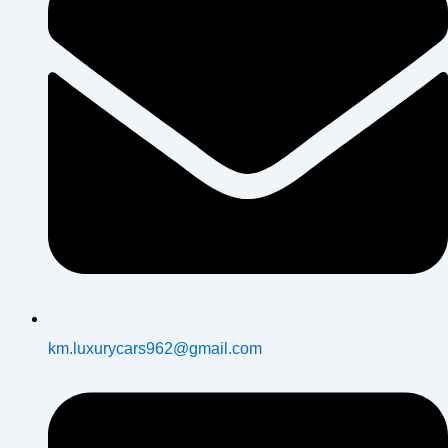
t
p
a
-
m
g
h
o
s
t
km.luxurycars962@gmail.com